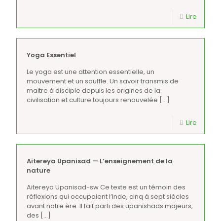
Lire
Yoga Essentiel
Le yoga est une attention essentielle, un
mouvement et un souffle. Un savoir transmis de
maitre à disciple depuis les origines de la
civilisation et culture toujours renouvelée
[…]
Lire
Aitereya Upanisad — L’enseignement de la
nature
Aitereya Upanisad-sw Ce texte est un témoin des
réflexions qui occupaient l’Inde, cinq à sept siècles
avant notre ère. Il fait parti des upanishads majeurs,
des
[…]