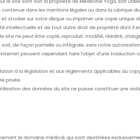
 le site sont soit la propriété de Médecine Yoga, soit utilisé
 contenue dans les mentions légales ou dans la rubrique du s
et stocker sur votre disque ou imprimer une copie unique de
é intellectuelle et de tout autre droit de propriété dont il e
 site ne peut être copié, reproduit, modifié, réédité, charg
oit, de façon partielle ou intégrale, sans notre autorisation
e internet peuvent cependant faire l’objet d’une traduction 
ation à la législation et aux règlements applicables au cop
ie privée.
tilisation des données du site ne puisse constituer une violat
oncernant le domaine médical, qui sont destinées exclusivemen