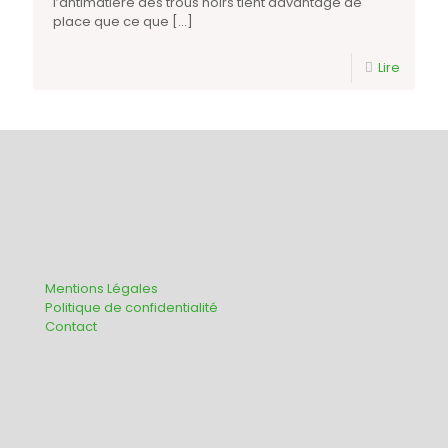
l’antimatière des trous noirs tient davantage de
place que ce que
[…]
Lire
Mentions Légales
Politique de confidentialité
Contact