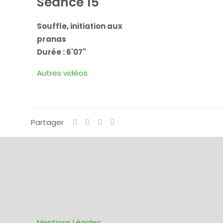
Séance 15
Souffle, initiation aux
pranas
Durée : 6'07"
Autres vidéos
Partager
Mentions Légales